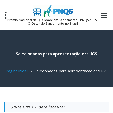
Pular
para
o
conteúdo
Prêmio Nacional da Qualidade em Saneamento - PNQS ABES -
O Oscar do Saneamento no Brasil
Selecionadas para apresentação oral IGS
Página inicial
/
Selecionadas para apresentação oral IGS
Utilze Ctrl + F para localizar