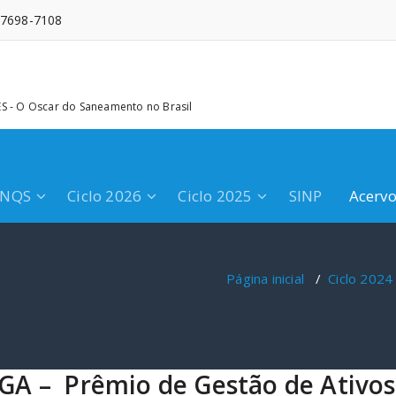
 97698-7108
 - O Oscar do Saneamento no Brasil
PNQS
Ciclo 2026
Ciclo 2025
SINP
Acerv
Página inicial
/
Ciclo 2024
PGA – Prêmio de Gestão de Ativ