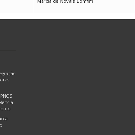
Marcia de Novais Bomfim
tegração
doras
o PNQS
lência
mento
arca
 e