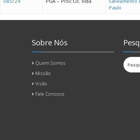
085/24
PGA – Proc.Cic. Vida
Saneamento B
Paulo
Sobre Nós
Pesq
Pesqui
Quem Somos
por:
Missão
Visão
Fale Conosco