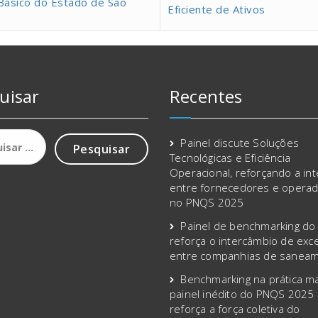
ásico do Estado de São
Eficiente de Ativos
uisar
Recentes
sar
Painel discute Soluções
Tecnológicas e Eficiência
Operacional, reforçando a in
entre fornecedores e opera
no PNQS 2025
Painel de benchmarking d
reforça o intercâmbio de exce
entre companhias de sanea
Benchmarking na prática m
painel inédito do PNQS 2025
reforça a força coletiva do