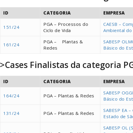
ID
CATEGORIA
EMPRESA
PGA – Processos do
CAESB – Com
151/24
Ciclo de Vida
Ambiental do 
PGA – Plantas &
SABESP OLMQ
161/24
Redes
Básico do Es
>Cases Finalistas da categoria
ID
CATEGORIA
EMPRESA
SABESP OGGL
164/24
PGA – Plantas & Redes
Básico do Es
SABESP EA – 
131/24
PGA – Plantas & Redes
Estado de Sã
SABESP OL (Su