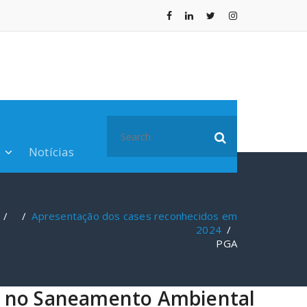
Search
for:
o
Notícias
/ /
Apresentação dos cases reconhecidos em
2024
/
PGA
os no Saneamento Ambiental