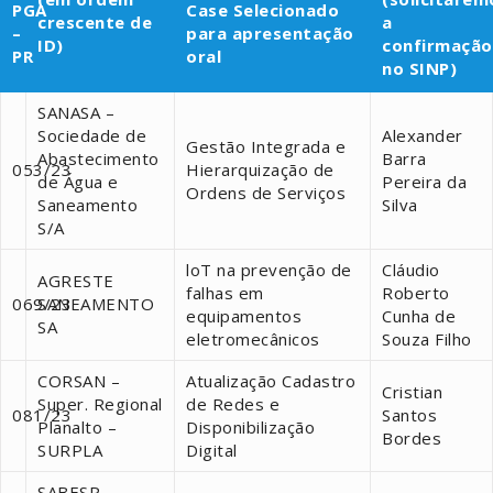
PGA
Case Selecionado
crescente de
a
–
para apresentação
ID)
confirmação
PR
oral
no SINP)
SANASA –
Sociedade de
Alexander
Gestão Integrada e
Abastecimento
Barra
053/23
Hierarquização de
de Água e
Pereira da
Ordens de Serviços
Saneamento
Silva
S/A
loT na prevenção de
Cláudio
AGRESTE
falhas em
Roberto
069/23
SANEAMENTO
equipamentos
Cunha de
SA
eletromecânicos
Souza Filho
CORSAN –
Atualização Cadastro
Cristian
Super. Regional
de Redes e
081/23
Santos
Planalto –
Disponibilização
Bordes
SURPLA
Digital
SABESP –