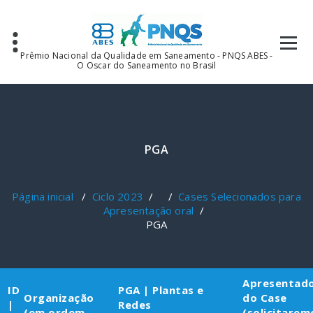
Pular
para
o
conteúdo
Prêmio Nacional da Qualidade em Saneamento - PNQS ABES -
O Oscar do Saneamento no Brasil
PGA
Página inicial
/
Ciclo 2023
/ /
Cases Selecionados para
Apresentação oral
/
PGA
Apresentad
ID
PGA | Plantas e
Organização
do Case
|
Redes
(em ordem
(solicitarem