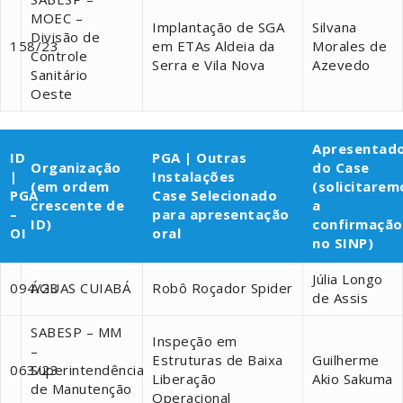
MOEC –
Implantação de SGA
Silvana
Divisão de
158/23
em ETAs Aldeia da
Morales de
Controle
Serra e Vila Nova
Azevedo
Sanitário
Oeste
Apresentad
ID
PGA | Outras
Organização
do Case
|
Instalações
(em ordem
(solicitarem
PGA
Case Selecionado
crescente de
a
–
para apresentação
ID)
confirmação
OI
oral
no SINP)
Júlia Longo
094/23
ÁGUAS CUIABÁ
Robô Roçador Spider
de Assis
SABESP – MM
Inspeção em
–
Estruturas de Baixa
Guilherme
063/23
Superintendência
Liberação
Akio Sakuma
de Manutenção
Operacional