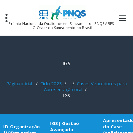
Pular
para
o
conteúdo
Prêmio Nacional da Qualidade em Saneamento - PNQS ABES -
O Oscar do Saneamento no Brasil
IGS
Página inicial
/
Ciclo 2023
/ /
Cases Vencedores para
Apresentação oral
/
IGS
Apresentad
IGS| Gestão
ID
Organização
do Case
Avançada
|IGS
(em ordem
(solicitarem