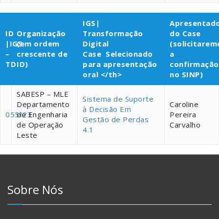
IGS|
Apresentad
ID
Organização
Transformação
do Case
|IGS
(em ordem
Digital
(solicitarem
–
crescente de
Case Selecionado
a
TD
ID)
para apresentação
confirmação
oral </th>
no SINP)
SABESP – MLE
Sistema de Suporte
Departamento
Caroline
à Decisão Em
055/23
de Engenharia
Pereira
Gestão de Perdas
de Operação
Carvalho
4.1
Leste
Sobre Nós