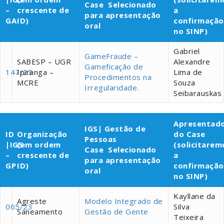
Case Selecionado
–
crescente de
a
para apresentação
GA
ID)
confirmação
oral
no SINP)
Gabriel
GameFraude –
SABESP – UGR
Alexandre
Gameficação de
147/23
Ipiranga –
Lima de
Procedimentos na
MCRE
Souza
Irregularidade.
Seibarauskas
Apresentad
IGS| Gestão de
ID
Organização
do Case
Pessoas
|IGS
(em ordem
(solicitarem
Case Selecionado
–
crescente de
a
para apresentação
GP
ID)
confirmação
oral
no SINP)
Kayllane da
Agreste
Modelo Integrado de
065/23
Silva
Saneamento
Gestão de Gente
Teixeira