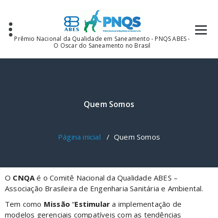
Prêmio Nacional da Qualidade em Saneamento - PNQS ABES -
O Oscar do Saneamento no Brasil
Quem Somos
Página inicial
/
Quem Somos
O
CNQA
é o Comitê Nacional da Qualidade ABES –
Associação Brasileira de Engenharia Sanitária e Ambiental.
Tem como
Missão
“
Estimular
a implementação de
modelos gerenciais compatíveis com as tendências