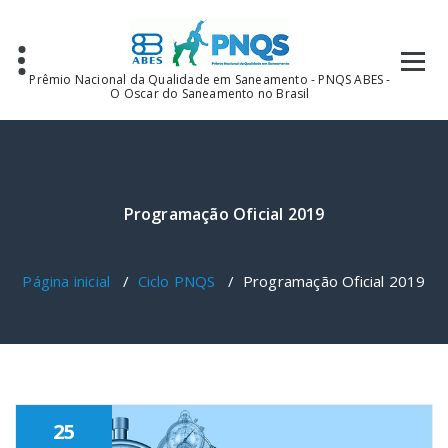
Pular
para
o
conteúdo
Prêmio Nacional da Qualidade em Saneamento - PNQS ABES -
O Oscar do Saneamento no Brasil
Programação Oficial 2019
Página inicial
/
Ciclo PNQS
/
Programação Oficial 2019
25