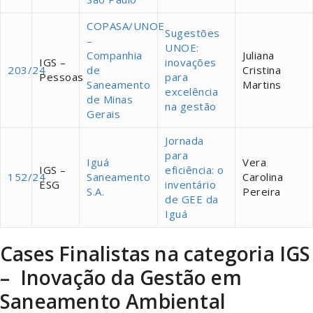
COPASA/UNOE
Sugestões
–
UNOE:
Companhia
Juliana
IGS –
inovações
203/24
de
Cristina
Pessoas
para
Saneamento
Martins
excelência
de Minas
na gestão
Gerais
Jornada
para
Iguá
Vera
IGS –
eficiência: o
152/24
Saneamento
Carolina
ESG
inventário
S.A.
Pereira
de GEE da
Iguá
Cases Finalistas na categoria IGS
– Inovação da Gestão em
Saneamento Ambiental