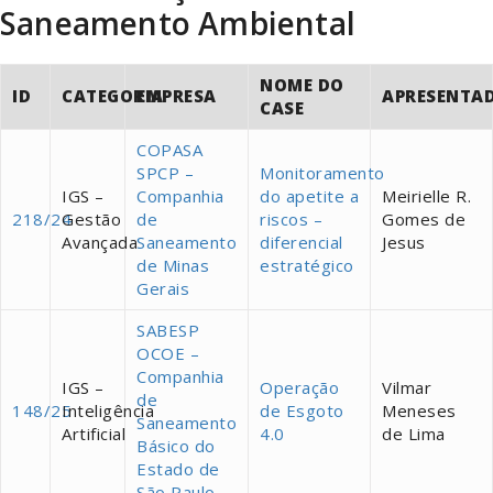
Saneamento Ambiental
NOME DO
ID
CATEGORIA
EMPRESA
APRESENTA
CASE
COPASA
SPCP –
Monitoramento
IGS –
Companhia
do apetite a
Meirielle R.
218/24
Gestão
de
riscos –
Gomes de
Avançada
Saneamento
diferencial
Jesus
de Minas
estratégico
Gerais
SABESP
OCOE –
Companhia
IGS –
Operação
Vilmar
de
148/25
Inteligência
de Esgoto
Meneses
Saneamento
Artificial
4.0
de Lima
Básico do
Estado de
São Paulo