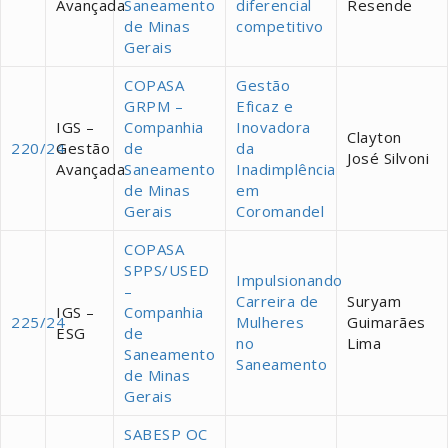
Avançada
Saneamento
diferencial
Resende
de Minas
competitivo
Gerais
COPASA
Gestão
GRPM –
Eficaz e
IGS –
Companhia
Inovadora
Clayton
220/24
Gestão
de
da
José Silvoni
Avançada
Saneamento
Inadimplência
de Minas
em
Gerais
Coromandel
COPASA
SPPS/USED
Impulsionando
–
Carreira de
Suryam
IGS –
Companhia
225/24
Mulheres
Guimarães
ESG
de
no
Lima
Saneamento
Saneamento
de Minas
Gerais
SABESP OC