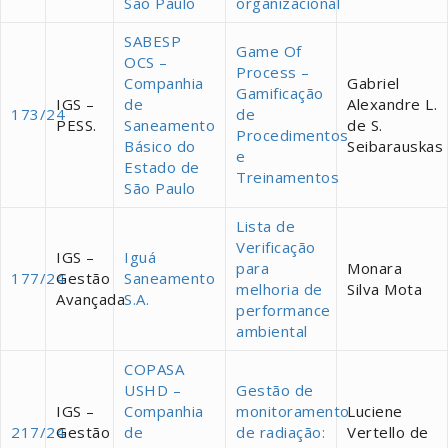
São Paulo
organizacional
SABESP
Game Of
OCS –
Process –
Companhia
Gabriel
Gamificação
IGS –
de
Alexandre L.
173/24
de
PESS.
Saneamento
de S.
Procedimentos
Básico do
Seibarauskas
e
Estado de
Treinamentos
São Paulo
Lista de
Verificação
IGS –
Iguá
para
Monara
177/24
Gestão
Saneamento
melhoria de
Silva Mota
Avançada
S.A.
performance
ambiental
COPASA
USHD –
Gestão de
IGS –
Companhia
monitoramento
Luciene
217/24
Gestão
de
de radiação:
Vertello de