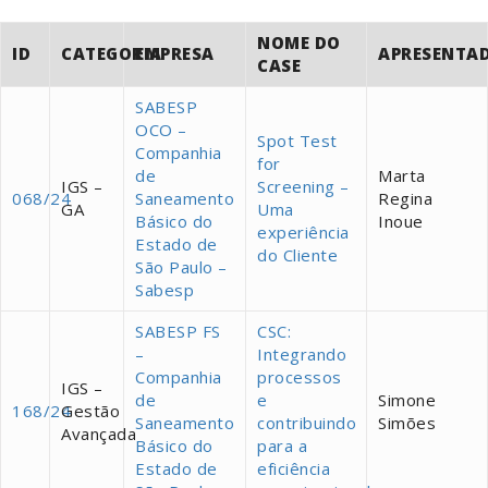
NOME DO
ID
CATEGORIA
EMPRESA
APRESENTA
CASE
SABESP
OCO –
Spot Test
Companhia
for
de
Marta
IGS –
Screening –
068/24
Saneamento
Regina
GA
Uma
Básico do
Inoue
experiência
Estado de
do Cliente
São Paulo –
Sabesp
SABESP FS
CSC:
–
Integrando
Companhia
processos
IGS –
de
e
Simone
168/24
Gestão
Saneamento
contribuindo
Simões
Avançada
Básico do
para a
Estado de
eficiência