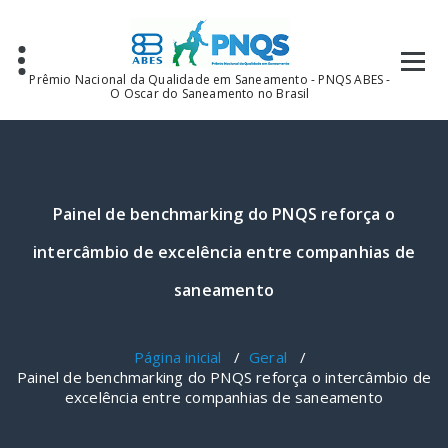
Pular
para
o
conteúdo
Prêmio Nacional da Qualidade em Saneamento - PNQS ABES -
O Oscar do Saneamento no Brasil
Painel de benchmarking do PNQS reforça o
intercâmbio de excelência entre companhias de
saneamento
Página inicial
/
Geral
/
Painel de benchmarking do PNQS reforça o intercâmbio de
excelência entre companhias de saneamento